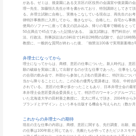
がある。ゼミは、後楽園にある文京区の区役所の会議室や後楽園の会
理一先生、加藤恒久先生が本を書かれており、特別講師としてきて頂
る。弁理士試験に合格し、実務をこなしている現在は、両先生のお考
律特許事務所に入所してから、働きながら、合格した。自宅から事務
便局のソファーに座って条文の読み込み、帰りの電車で睡眠をとって
50点満点で45点であった記憶がある。 論文試験は、専門科目が、
法、行政法、刑事訴訟法の3科目で1科目2時間の試験で、合計16時
教授に、一般的な質問が終わった後、「独禁法100条で実用新案権
弁理士になってから
理士になってからは、商標、意匠の仕事についた。新人時代は、意匠
願の破線を実線に直して出願するのが主な仕事であった。 仕事をし
の合宿の飲み会で、外部から参加した2名の受講者に、特許法につい
当から降りることにした。この2名の優秀な受講者は、現在、中村合
されている。 意匠の仕事が多かったこともあり、日本弁理士会の最
本弁理士会意匠委員会委員長として、特許庁のワーキンググループに
いた北海道大学の田村善之教授に、北大に呼んで頂き、2004年か
ブランドとデザイン』という本を出版する機会を与えられた（数か月
これからの弁理士への期待
現在の主な仕事の内容は、商標、意匠に関する、先行調査、出願、鑑
の仕事は100年前と同じであり、先般たちが作ってきたビジネスモ