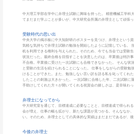
中大理工学部在学中に弁理士試験に興味を持った。 精密機械工学科大
てまだまだ学ぶことが多いが、中大研究会所属の弁理士として頑張っ
受験時代の思い出
中央大学の掲示板に中大知財研のポスターを見つけ、弁理士という資
気軽な気持ちで弁理士試験の勉強を開始したように記憶している。 
机を利用できる権利を与えられた。そのため、今でも当会では受験生
状況だった。最終合格を目指すことを決意したのは、卒業後は特許事
不合格。卒業後に受けた一次試験にも合格できなかった。 そんな状
と受験の生活を続けられることになった。 仕事をしながらの受験勉
けることができた。また、勉強しない言い訳を語る私を叱ってくれた
したことの刺激は大きかった。 一次試験に合格した年、二次試験に
手助けしてくれた方々が開いてくれる祝賀会の嬉しさは、是非味わっ
弁理士になってから
中大研究室を通じて、目標達成に必要なことと、目標達成で得られる
会が増え、仕事の幅も拡がり、新たな課題が見つかる。そんななか、
い。そのため、弁理士としての具体的な実績はまだまだであるが、後
今後の弁理士