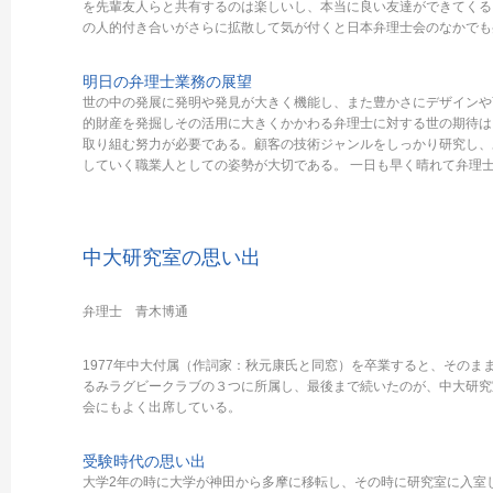
を先輩友人らと共有するのは楽しいし、本当に良い友達ができてくる
の人的付き合いがさらに拡散して気が付くと日本弁理士会のなかでも
明日の弁理士業務の展望
世の中の発展に発明や発見が大きく機能し、また豊かさにデザインや
的財産を発掘しその活用に大きくかかわる弁理士に対する世の期待は
取り組む努力が必要である。顧客の技術ジャンルをしっかり研究し、
していく職業人としての姿勢が大切である。 一日も早く晴れて弁理
中大研究室の思い出
弁理士 青木博通
1977年中大付属（作詞家：秋元康氏と同窓）を卒業すると、そのま
るみラグビークラブの３つに所属し、最後まで続いたのが、中大研究
会にもよく出席している。
受験時代の思い出
大学2年の時に大学が神田から多摩に移転し、その時に研究室に入室