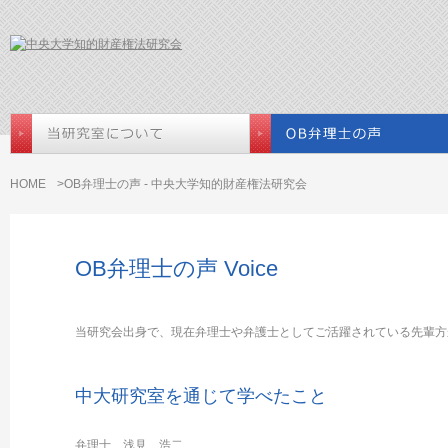
HOME
>OB弁理士の声 - 中央大学知的財産権法研究会
OB弁理士の声 Voice
当研究会出身で、現在弁理士や弁護士としてご活躍されている先輩方
中大研究室を通じて学べたこと
弁理士 浅見 浩二