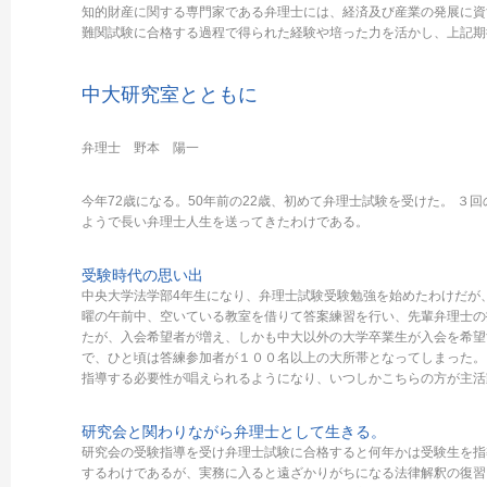
知的財産に関する専門家である弁理士には、経済及び産業の発展に資
難関試験に合格する過程で得られた経験や培った力を活かし、上記期
中大研究室とともに
弁理士 野本 陽一
今年72歳になる。50年前の22歳、初めて弁理士試験を受けた。 ３
ようで長い弁理士人生を送ってきたわけである。
受験時代の思い出
中央大学法学部4年生になり、弁理士試験受験勉強を始めたわけだが
曜の午前中、空いている教室を借りて答案練習を行い、先輩弁理士の
たが、入会希望者が増え、しかも中大以外の大学卒業生が入会を希望
で、ひと頃は答練参加者が１００名以上の大所帯となってしまった。
指導する必要性が唱えられるようになり、いつしかこちらの方が主活
研究会と関わりながら弁理士として生きる。
研究会の受験指導を受け弁理士試験に合格すると何年かは受験生を指
するわけであるが、実務に入ると遠ざかりがちになる法律解釈の復習