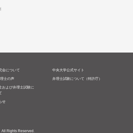
判
究会について
中央大学公式サイト
弁理士の声
弁理士試験について（特許庁）
士および弁理士試験に
て
らせ
Rights Reserved.