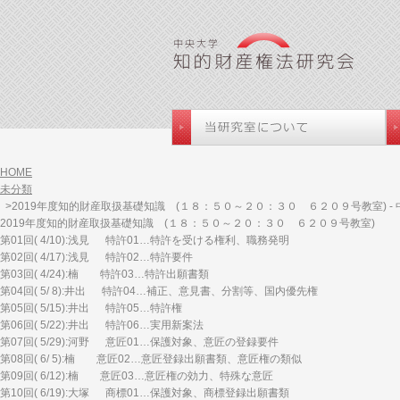
HOME
未分類
>2019年度知的財産取扱基礎知識 (１８：５０～２０：３０ ６２０９号教室) -
2019年度知的財産取扱基礎知識 (１８：５０～２０：３０ ６２０９号教室)
第01回( 4/10):浅見 特許01…特許を受ける権利、職務発明
第02回( 4/17):浅見 特許02…特許要件
第03回( 4/24):楠 特許03…特許出願書類
第04回( 5/ 8):井出 特許04…補正、意見書、分割等、国内優先権
第05回( 5/15):井出 特許05…特許権
第06回( 5/22):井出 特許06…実用新案法
第07回( 5/29):河野 意匠01…保護対象、意匠の登録要件
第08回( 6/ 5):楠 意匠02…意匠登録出願書類、意匠権の類似
第09回( 6/12):楠 意匠03…意匠権の効力、特殊な意匠
第10回( 6/19):大塚 商標01…保護対象、商標登録出願書類