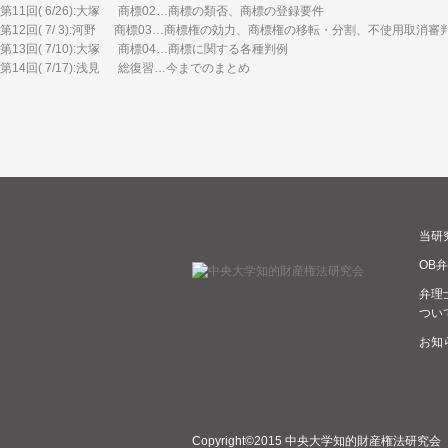
第11回( 6/26):大塚 商標02…商標の類否、商標の登録要件
第12回( 7/ 3):河野 商標03…商標権の効力、商標権の移転・分割、不使用取消審
第13回( 7/10):大塚 商標04…商標に関する各種判例
第14回( 7/17):浅見 総復習…今までのまとめ
当研
OB
弁理
つい
お知
Copyright©2015 中央大学知的財産権法研究会 All 