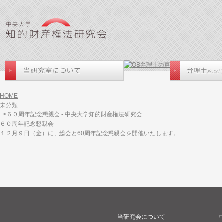
HOME
未分類
>６０周年記念懇親会 - 中央大学知的財産権法研究会
６０周年記念懇親会
１２月９日（金）に、総会と60周年記念懇親会を開催いたします。
当研究会について